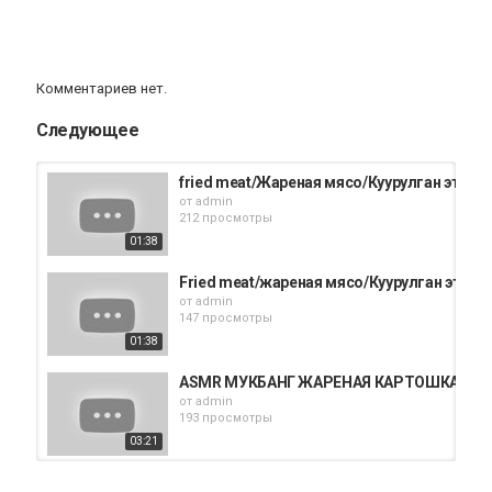
Комментариев нет.
Следующее
fried meat/Жареная мясо/Куурулган эт
от
admin
212 просмотры
01:38
Fried meat/жареная мясо/Куурулган эт
от
admin
147 просмотры
01:38
ASMR МУКБАНГ ЖАРЕНАЯ КАРТОШКА НА 
от
admin
193 просмотры
03:21
Картошка,жареная в кожуре. Potatoes fried 