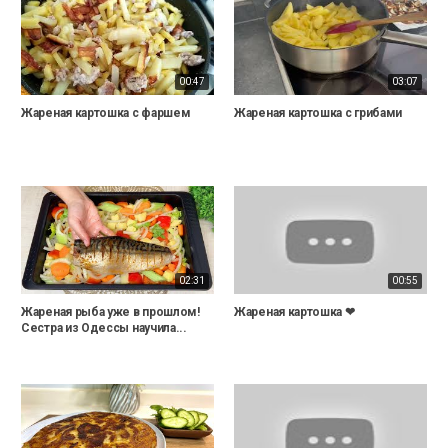
00:47
03:07
Жареная картошка с фаршем
Жареная картошка с грибами
02:31
00:55
Жареная рыба уже в прошлом!
Жареная картошка ❤
Сестра из Одессы научила...