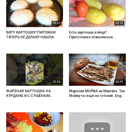
03:40
03:15
БЕРУ КАРТОШКУ! ПИРОЖКИ
Есть картошка и яйца?
ТЕПЕРЬ НЕ ДЕЛАЮ! НАШЛА...
Приготовьте итальянское...
02:46
06:39
ЖАРЕНАЯ КАРТОШКА НА
Жареная МОЙВА на Мангале. Так
КУРДЮКЕ И С СУШЁНЫМ...
Мойву ты ещё не готовил. Eng...