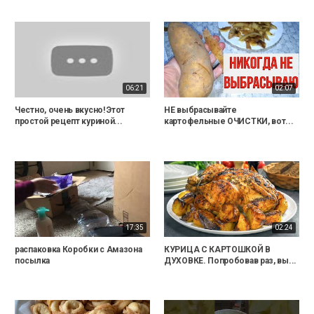
06:21
02:07
Честно, очень вкусно! Этот
НЕ выбрасывайте
простой рецепт куриной...
картофельные ОЧИСТКИ, вот...
17:35
02:24
распаковка Коробки с Амазона
КУРИЦА С КАРТОШКОЙ В
посылка
ДУХОВКЕ. Попробовав раз, вы...