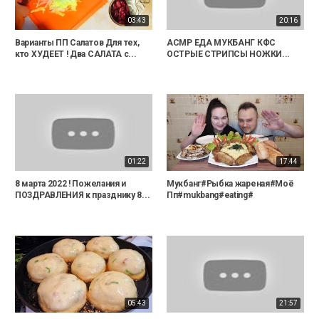
03:43
20:16
Варианты ПП Салатов Для тех,
АСМР ЕДА МУКБАНГ КФС
кто ХУДЕЕТ ! Два САЛАТА с...
ОСТРЫЕ СТРИПСЫ НОЖКИ...
01:22
17:44
8 марта 2022 ! Пожелания и
Мукбанг#Рыбка жареная#Моё
ПОЗДРАВЛЕНИЯ к празднику 8...
Пп#mukbang#eating#
05:43
21:57