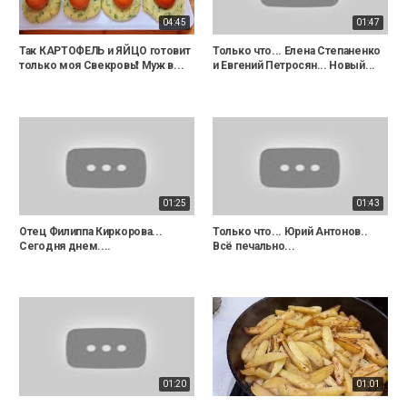
04:45
01:47
Так КАРТОФЕЛЬ и ЯЙЦО готовит
Только что... Елена Степаненко
только моя Свекровь❗ Муж в...
и Евгений Петросян... Новый...
01:25
01:43
Отец Филиппа Киркорова...
Только что... Юрий Антонов..
Сегодня днем....
Всё печально...
01:20
01:01