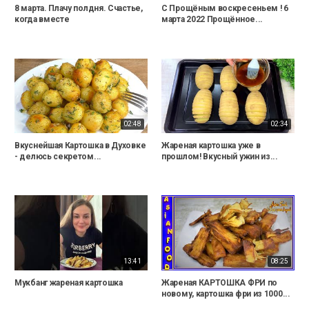
8 марта. Плачу полдня. Счастье,
С Прощёным воскресеньем ! 6
когда вместе
марта 2022 Прощённое...
02:48
02:34
Вкуснейшая Картошка в Духовке
Жареная картошка уже в
- делюсь секретом...
прошлом! Вкусный ужин из...
13:41
08:25
Мукбанг жареная картошка
Жареная КАРТОШКА ФРИ по
новому, картошка фри из 1000...