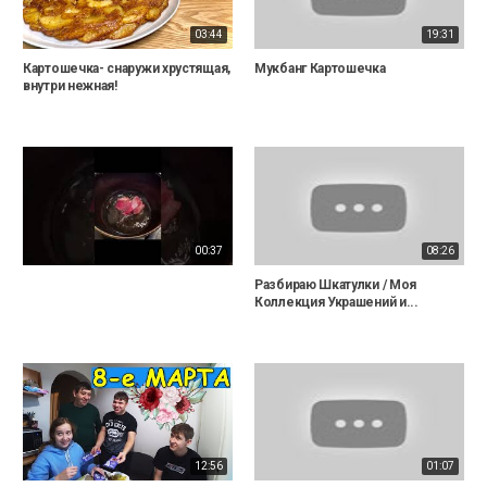
03:44
19:31
Картошечка- снаружи хрустящая,
Мукбанг Картошечка
внутри нежная!
00:37
08:26
Разбираю Шкатулки / Моя
Коллекция Украшений и...
12:56
01:07