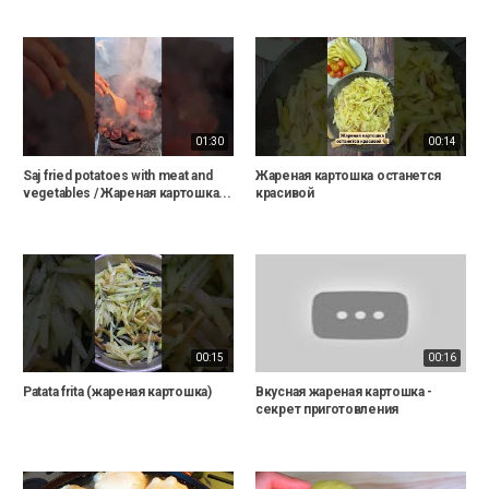
01:30
00:14
Saj fried potatoes with meat and
Жареная картошка останется
vegetables / Жареная картошка...
красивой
00:15
00:16
Patata frita (жареная картошка)
Вкусная жареная картошка -
секрет приготовления