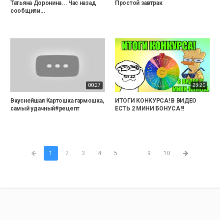
Татьяна Доронина... Час назад
Простой завтрак
сообщили...
00:27
23:20
Вкуснейшая Картошка гармошка,
ИТОГИ КОНКУРСА! В ВИДЕО
самый удачный#рецепт
ЕСТЬ 2 МИНИ БОНУСА!!!
1
2
3
4
5
...
9
10