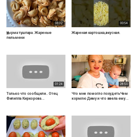
03:32
00:54
Қуырма тұшпара. Жареные
Жареная картошка,вкусная.
пельмени
01:24
28:50
Только что сообщили.. Отец
Что мне помогло похудетьЧем
Филиппа Киркорова...
кормлю Диму и что ввела ему...