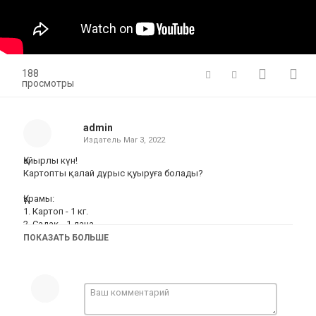
188
просмотры
admin
Издатель
Mar 3, 2022
Қайырлы күн!
Картопты қалай дұрыс қуыруға болады?
Құрамы:
1. Картоп - 1 кг.
2. Садақ - 1 дана.
3. Сәбіз-1 дана.
ПОКАЗАТЬ БОЛЬШЕ
4. Дәміне қарай тұз, бұрыш, дәмдеуіштер.
Махаббатпен пісіріңіз және сұрақтарыңызды комментарииде
қалдырыңыз
Категория