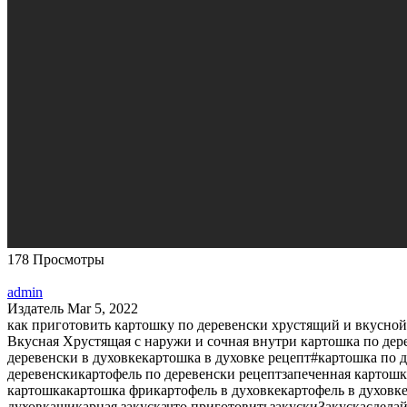
178 Просмотры
admin
Издатель
Mar 5, 2022
как приготовить картошку по деревенски хрустящий и вкусной 
Вкусная Хрустящая с наружи и сочная внутри картошка по дер
деревенски в духовкекартошка в духовке рецепт#картошка по д
деревенскикартофель по деревенски рецептзапеченная картош
картошкакартошка фрикартофель в духовкекартофель в духовк
духовкашикарная закускачто приготовитьзакускиЗакускасдел