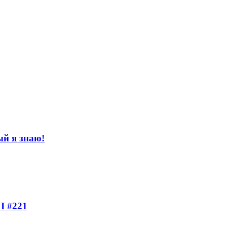
й я знаю!
I #221