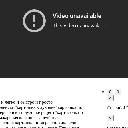
0
0
×
и легко и быстро и просто
евенски#картошка в духовке#картошка по
Спасибо! 
еревенски в духовке рецепт#картофель по
кажареная картошказапечённая
×
е рецепткартошка по-деревенскикартошка
ай самрозыгрышсвоими рукамиПерекусить