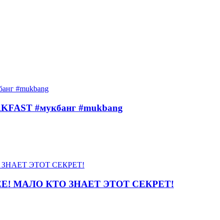
FAST #мукбанг #mukbang
! МАЛО КТО ЗНАЕТ ЭТОТ СЕКРЕТ!