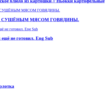
ское блюдо из картошки // Ньокки картофельные
С СУШЁНЫМ МЯСОМ ГОВЯДИНЫ.
щё не готовил. Eng Sub
арлотка