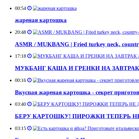
00:54
жареная картошка
20:48
ASMR / MUKBANG | Fried turkey neck, country-
17:18
МУКБАНГ КАША И ГРЕНКИ НА ЗАВТРАК 
00:16
Вкусная жареная картошка - секрет пригото
03:40
БЕРУ КАРТОШКУ! ПИРОЖКИ ТЕПЕРЬ НЕ
03:15