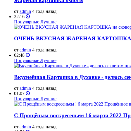
Жареная картошка #shorts
от
admin
4 года назад
22:16
Популярные
Лучшие
ОЧЕНЬ ВКУСНАЯ ЖАРЕНАЯ КАРТОШКА на 
от
admin
4 года назад
02:48
Популярные
Лучшие
Вкуснейшая Картошка в Духовке - делюсь се
от
admin
4 года назад
01:07
Популярные
Лучшие
С Прощёным воскресеньем ! 6 марта 2022 Пр
от
admin
4 года назад