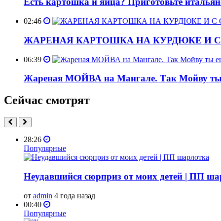
Есть картошка и яйца? Приготовьте итальян
02:46
ЖАРЕНАЯ КАРТОШКА НА КУРДЮКЕ И 
06:39
Жареная МОЙВА на Мангале. Так Мойву ты е
Сейчас смотрят
28:26
Популярные
Неудавшийся сюрприз от моих детей | ПП ш
от
admin
4 года назад
00:40
Популярные